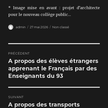
* Image mise en avant : projet d’architecte
pour le nouveau collège public…
Auteur
Publié
Catégories
admin
27 mai 2026
Non classé
le
Navigation
PRÉCÉDENT
de
A propos des élèves étrangers
Publication
précédente :
apprenant le Français par des
l’article
Enseignants du 93
SUIVANT
A propos des transports
Publication