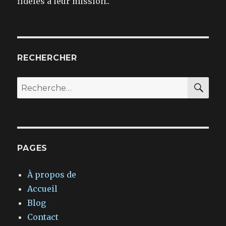
fidèles à leur mission..
RECHERCHER
REC
Recherche
pour :
PAGES
À propos de
Accueil
Blog
Contact