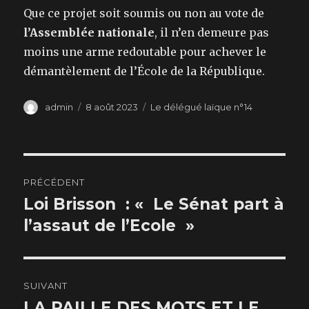
Que ce projet soit soumis ou non au vote de
l’Assemblée nationale
, il n’en demeure pas
moins une arme redoutable pour achever le
démantèlement de l’École de la République.
Auteur
Publié
Catégories
admin
8 août 2023
Le délégué laïque n°14
le
Navigation
PRÉCÉDENT
de
Loi Brisson : « Le Sénat part à
Publication
précédente :
l’assaut de l’Ecole »
l’article
SUIVANT
LA PAILLE DES MOTS ET LE
Publication