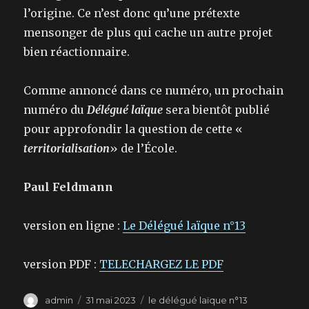
l’origine. Ce n’est donc qu’une prétexte
mensonger de plus qui cache un autre projet
bien réactionnaire.
Comme annoncé dans ce numéro, un prochain
numéro du
Délégué laïque
sera bientôt publié
pour approfondir la question de cette «
territorialisation
» de l’École.
Paul Feldmann
version en ligne :
Le Délégué laïque n°13
version PDF :
TELECHARGEZ LE PDF
Auteur
Publié
Catégories
admin
31 mai 2023
le délégué laïque n°13