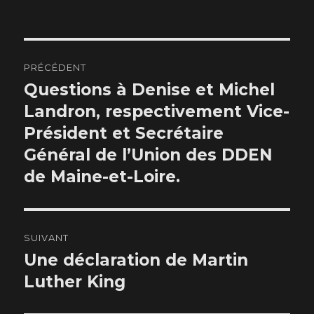
le
Navigation
PRÉCÉDENT
de
Questions à Denise et Michel
Publication
précédente :
Landron, respectivement Vice-
l’article
Président et Secrétaire
Général de l’Union des DDEN
de Maine-et-Loire.
SUIVANT
Une déclaration de Martin
Publication
suivante :
Luther King