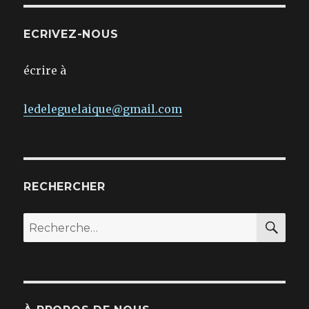
ECRIVEZ-NOUS
écrire à
ledeleguelaique@gmail.com
RECHERCHER
REC
Recherche
pour :