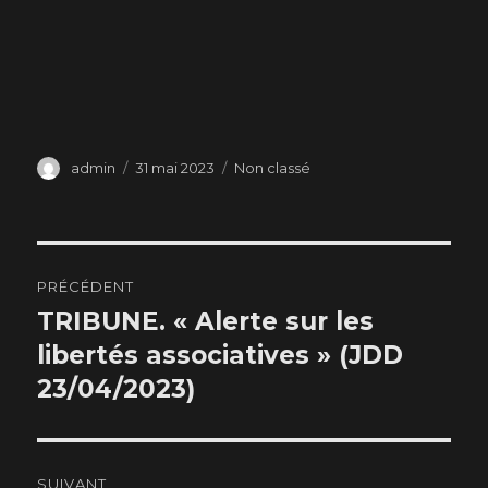
Auteur
Publié
Catégories
admin
31 mai 2023
Non classé
le
Navigation
PRÉCÉDENT
de
TRIBUNE. « Alerte sur les
Publication
précédente :
libertés associatives » (JDD
l’article
23/04/2023)
SUIVANT