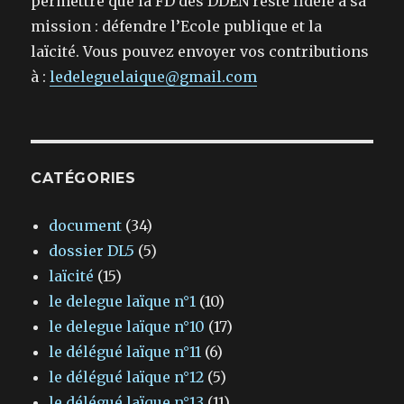
permettre que la FD des DDEN reste fidèle à sa
mission : défendre l’Ecole publique et la
laïcité. Vous pouvez envoyer vos contributions
à :
ledeleguelaique@gmail.com
CATÉGORIES
document
(34)
dossier DL5
(5)
laïcité
(15)
le delegue laïque n°1
(10)
le delegue laïque n°10
(17)
le délégué laïque n°11
(6)
le délégué laïque n°12
(5)
le délégué laïque n°13
(11)