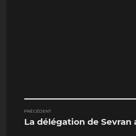
Navigation
PRÉCÉDENT
de
La délégation de Sevran
Publication
précédente :
l’article