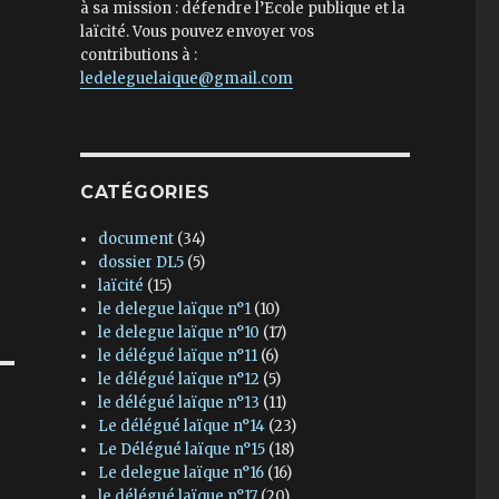
à sa mission : défendre l’Ecole publique et la
laïcité. Vous pouvez envoyer vos
contributions à :
ledeleguelaique@gmail.com
CATÉGORIES
document
(34)
dossier DL5
(5)
laïcité
(15)
le delegue laïque n°1
(10)
le delegue laïque n°10
(17)
le délégué laïque n°11
(6)
le délégué laïque n°12
(5)
le délégué laïque n°13
(11)
Le délégué laïque n°14
(23)
Le Délégué laïque n°15
(18)
Le delegue laïque n°16
(16)
le délégué laïque n°17
(20)