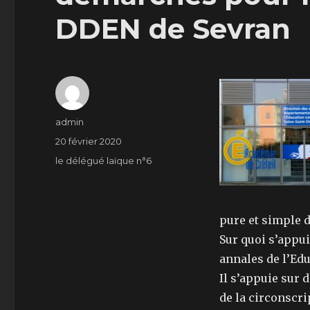
DDEN de Sevran
Auteur
admin
Publié
20 février 2020
le
Catégories
le délégué laïque n°6
pure et simple 
Sur quoi s’appu
annales de l’Ed
Il s’appuie sur 
de la circonscr