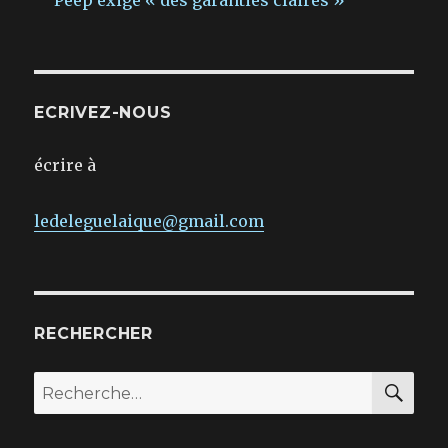
Peep exige « des garanties claires »
ECRIVEZ-NOUS
écrire à
ledeleguelaique@gmail.com
RECHERCHER
REC
Recherche
pour :