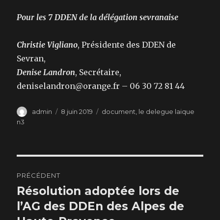
Pour les 7 DDEN de la délégation sevranaise
Christie Vigliano
, Présidente des DDEN de
Sevran,
Denise Landron
, Secrétaire,
deniselandron@orange.fr – 06 30 72 81 44
Auteur
Publié
Catégories
admin
8 juin 2019
document
,
le delegue laique
le
n3
Navigation
PRÉCÉDENT
de
Résolution adoptée lors de
Publication
précédente :
l’AG des DDEn des Alpes de
l’article