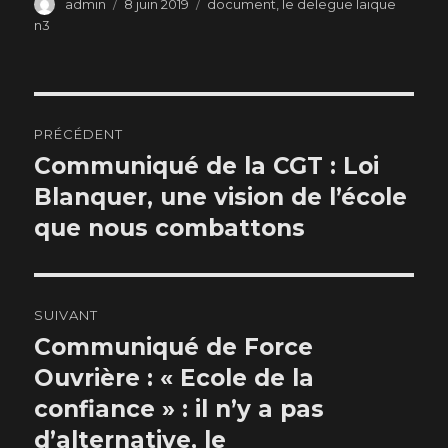
Auteur
Publié
Catégories
admin
8 juin 2019
document
,
le delegue laique
le
n3
Navigation
PRÉCÉDENT
de
Communiqué de la CGT : Loi
Publication
précédente :
Blanquer, une vision de l’école
l’article
que nous combattons
SUIVANT
Communiqué de Force
Publication
suivante :
Ouvrière : « Ecole de la
confiance » : il n’y a pas
d’alternative, le