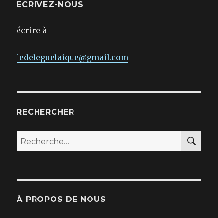
ECRIVEZ-NOUS
écrire à
ledeleguelaique@gmail.com
RECHERCHER
REC
Recherche
pour :
À PROPOS DE NOUS