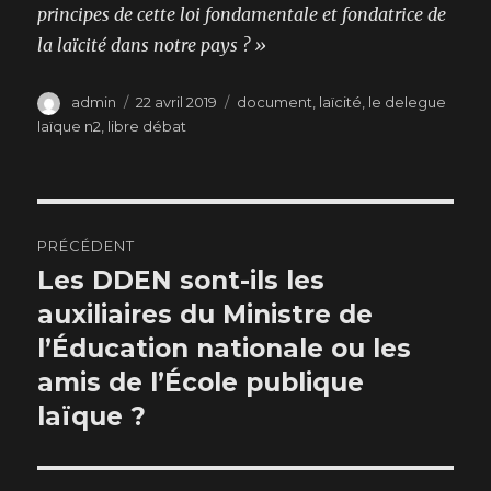
principes de cette loi fondamentale et fondatrice de
la laïcité dans notre pays ? »
Auteur
Publié
Catégories
admin
22 avril 2019
document
,
laïcité
,
le delegue
le
laïque n2
,
libre débat
Navigation
PRÉCÉDENT
de
Les DDEN sont-ils les
Publication
précédente :
auxiliaires du Ministre de
l’article
l’Éducation nationale ou les
amis de l’École publique
laïque ?