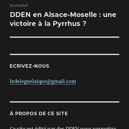
SUIVANT
DDEN en Alsace-Moselle : une
Publication
suivante :
victoire à la Pyrrhus ?
ECRIVEZ-NOUS
ledeleguelaique@gmail.com
À PROPOS DE CE SITE
Ce site est édité par des DDEN pour permettre