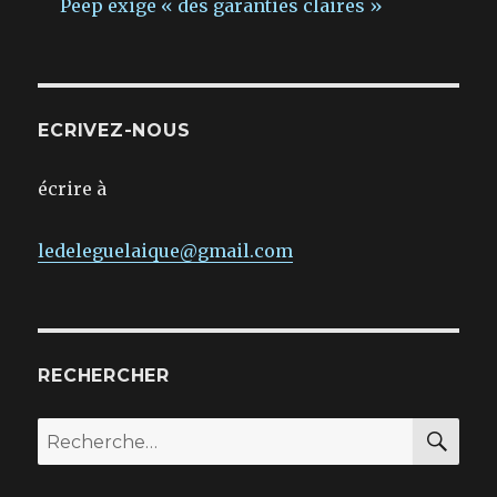
Peep exige « des garanties claires »
ECRIVEZ-NOUS
écrire à
ledeleguelaique@gmail.com
RECHERCHER
REC
Recherche
pour :