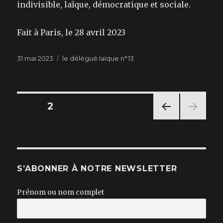
indivisible, laïque, démocratique et sociale.
Fait à Paris, le 28 avril 2023
Publié
Catégories
31 mai 2023
le délégué laïque n°13
le
Navigation
PAGE
2
PAG
des
E
PRÉC
articles
ÉDE
NTE
S’ABONNER À NOTRE NEWSLETTER
Prénom ou nom complet