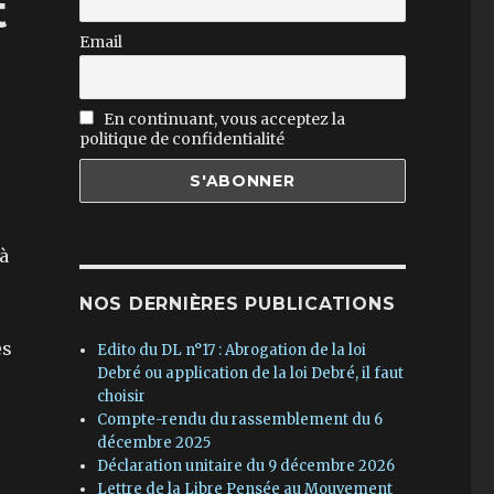
t
Email
En continuant, vous acceptez la
politique de confidentialité
à
NOS DERNIÈRES PUBLICATIONS
es
Edito du DL n°17 : Abrogation de la loi
Debré ou application de la loi Debré, il faut
Pour l’avenir de la Fonction publique et de ses agent-es 
choisir
Compte-rendu du rassemblement du 6
décembre 2025
Déclaration unitaire du 9 décembre 2026
Lettre de la Libre Pensée au Mouvement