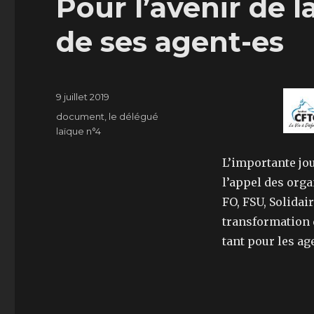
Pour l’avenir de 
de ses agent-es
Publié
9 juillet 2019
le
Catégories
document
,
le délégué
laïque n°4
L’importante jou
l’appel des org
FO, FSU, Solidai
transformation 
tant pour les ag