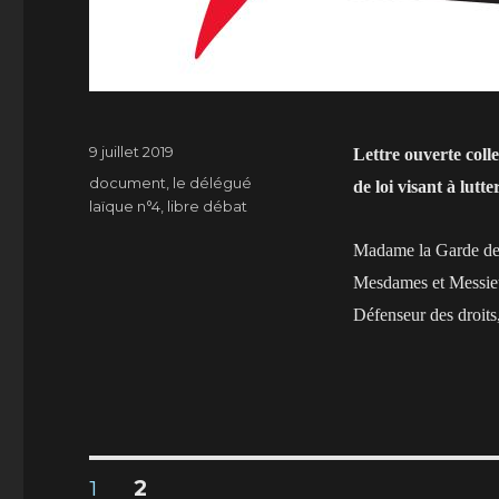
Publié
9 juillet 2019
Lettre ouverte coll
le
Catégories
document
,
le délégué
de loi visant à lutt
laïque n°4
,
libre débat
Madame la Garde des 
Mesdames et Messieu
Défenseur des droits
Navigation
PAGE
PAGE
1
2