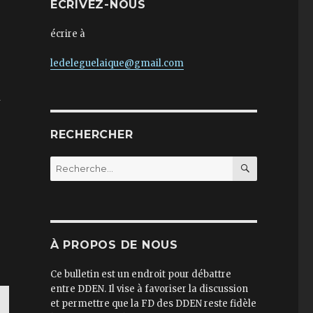
ECRIVEZ-NOUS
écrire à
ledeleguelaique@gmail.com
n
RECHERCHER
RECHERC
Recherche
pour :
rte de plusieurs organisations, dont la LDH »
À PROPOS DE NOUS
Ce bulletin est un endroit pour débattre
entre DDEN. Il vise à favoriser la discussion
et permettre que la FD des DDEN reste fidèle