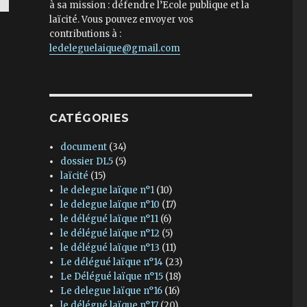
à sa mission : défendre l’Ecole publique et la
laïcité. Vous pouvez envoyer vos
contributions à :
ledeleguelaique@gmail.com
CATÉGORIES
document
(34)
dossier DL5
(5)
laïcité
(15)
le delegue laïque n°1
(10)
le delegue laïque n°10
(17)
le délégué laïque n°11
(6)
le délégué laïque n°12
(5)
le délégué laïque n°13
(11)
Le délégué laïque n°14
(23)
Le Délégué laïque n°15
(18)
Le delegue laïque n°16
(16)
le délégué laïque n°17
(20)